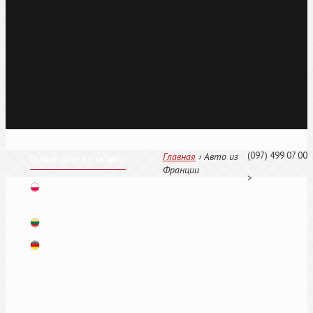
(097) 499 07 00
Главная
›
Авто из
График выезда за авто:
Франции
>
До выезда в Польшу
осталось
До выезда в Литву осталось
До выезда в Германию
осталось