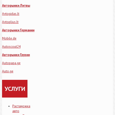
Авторынки Литвы
Avtogidas.lt
Avtoplius.lt
Авторынки Германии
Mobile.de
Autoscout24
Авторынки Грузии
Autopapa.ge
Auto.ge
УСЛУГИ
Растаможка
авто