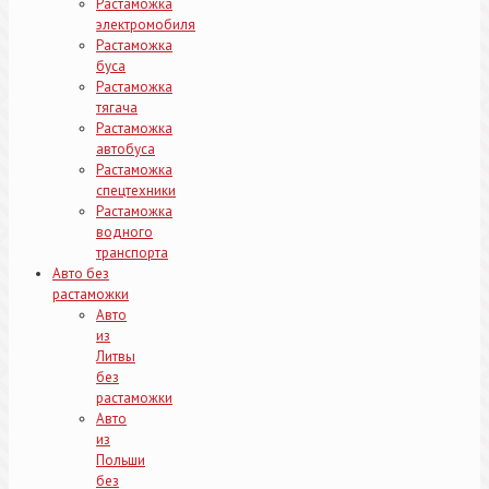
Растаможка
электромобиля
Растаможка
буса
Растаможка
тягача
Растаможка
автобуса
Растаможка
спецтехники
Растаможка
водного
транспорта
Авто без
растаможки
Авто
из
Литвы
без
растаможки
Авто
из
Польши
без