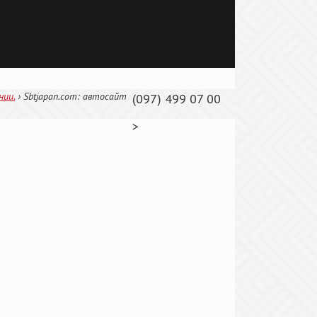
нии.
›
Sbtjapan.com: автосайт
(097) 499 07 00
>