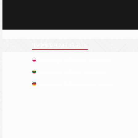
График выезда за авто:
До выезда в Польшу осталось
До выезда в Литву осталось
До выезда в Германию осталось