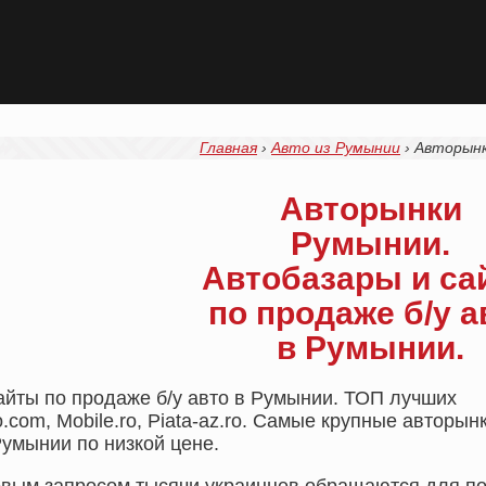
Главная
›
Авто из Румынии
›
Авторынк
Авторынки
Румынии.
Автобазары и са
по продаже б/у а
в Румынии.
айты по продаже б/у авто в Румынии. ТОП лучших
o.com, Mobile.ro, Piata-az.ro. Самые крупные авторын
умынии по низкой цене.