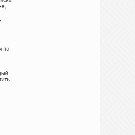
иска
не,
,
м по
дый
тить