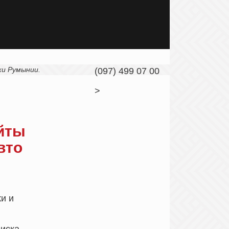
и Румынии.
(097) 499 07 00
>
йты
вто
ки и