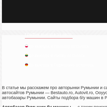
График выезда за авто:
До выезда в Польшу осталось
До выезда в Литву осталось
До выезда в Германию осталось
В статье мы расскажем про авторынки Румынии и с
автосайтов Румынии — Bestauto.ro, Autovit.ro, Ooyy
автобазары Румынии. Сайты подбора б/у машин в Р