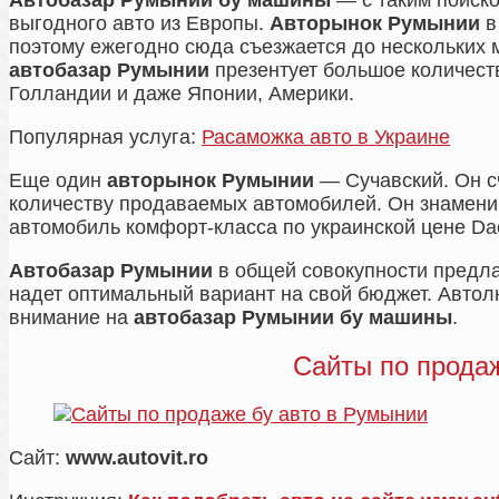
Автобазар Румынии бу машины
— с таким поиск
выгодного авто из Европы.
Авторынок Румынии
в
поэтому ежегодно сюда съезжается до нескольких 
автобазар Румынии
презентует большое количест
Голландии и даже Японии, Америки.
Популярная услуга:
Расаможка авто в Украине
Еще один
авторынок Румынии
— Сучавский. Он с
количеству продаваемых автомобилей. Он знамени 
автомобиль комфорт-класса по украинской цене Da
Автобазар Румынии
в общей совокупности предла
надет оптимальный вариант на свой бюджет. Автол
внимание на
автобазар Румынии бу машины
.
Сайты по продаж
Сайт:
www.autovit.ro