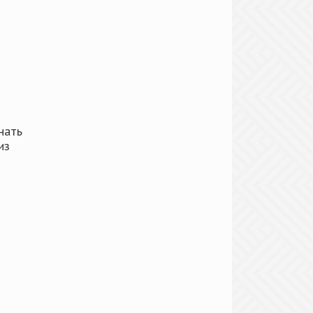
нать
из