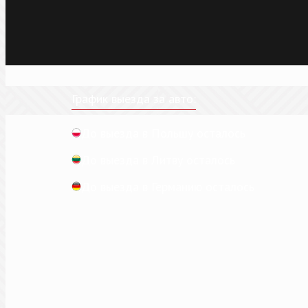
График выезда за авто:
До выезда в Польшу осталось
До выезда в Литву осталось
До выезда в Германию осталось