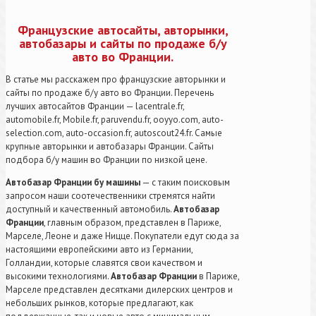
Французские автосайты, авторынки,
автобазары и сайты по продаже б/у
авто во Франции.
В статье мы расскажем про французские авторынки и
сайты по продаже б/у авто во Франции. Перечень
лучших автосайтов Франции — lacentrale.fr,
automobile.fr, Mobile.fr, paruvendu.fr, ooyyo.com, auto-
selection.com, auto-occasion.fr, autoscout24.fr. Самые
крупные авторынки и автобазары Франции. Сайты
подбора б/у машин во Франции по низкой цене.
Автобазар Франции бу машины
— с таким поисковым
запросом наши соотечественники стремятся найти
доступный и качественный автомобиль.
Автобазар
Франции
, главным образом, представлен в Париже,
Марселе, Леоне и даже Ницце. Покупатели едут сюда за
настоящими европейскими авто из Германии,
Голландии, которые славятся свои качеством и
высокими технологиями.
Автобазар Франции
в Париже,
Марселе представлен десятками дилерских центров и
небольших рынков, которые предлагают, как