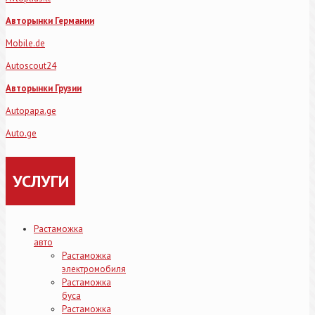
Авторынки Германии
Mobile.de
Autoscout24
Авторынки Грузии
Autopapa.ge
Auto.ge
УСЛУГИ
Растаможка
авто
Растаможка
электромобиля
Растаможка
буса
Растаможка