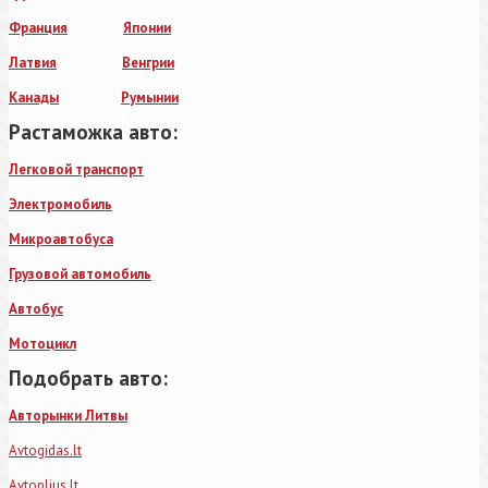
Франция
Японии
Латвия
Венгрии
Канады
Румынии
Растаможка авто:
Легковой транспорт
Электромобиль
Микроавтобуса
Грузовой автомобиль
Автобус
Мотоцикл
Подобрать авто:
Авторынки Литвы
Avtogidas.lt
Avtoplius.lt