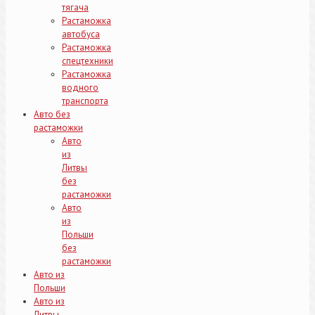
тягача
Растаможка
автобуса
Растаможка
спецтехники
Растаможка
водного
транспорта
Авто без
растаможки
Авто
из
Литвы
без
растаможки
Авто
из
Польши
без
растаможки
Авто из
Польши
Авто из
Литвы