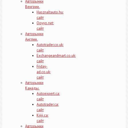
Авторынки
Венгрии.
Hasznaltauto.hu:
сайт
Ooyyo.net:
сайт
Авторынки
Англии.
Autotrader.co.uk:
сайт
Exchangeandmart.co.uk:
сайт
Friday-
ad.co.uk:
сайт
Авторынки
Канады.
Autoexpert.ca:
сайт
Autotrader.ca:
сайт
Kijiji.ca:
сайт
Авторынки