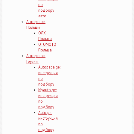
по
подбору
авто
Авторынки
Польши
ОЛХ
Польша
OTOMOTO
Польша
Авторынки
Грузии.
Аutopapa.ge:
инструкция
по
подбору
Myauto.ge:
инструкция
по
подбору
Аuto.ge:
инструкция
по
подбору