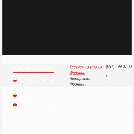
(097) 499 07 00
Главная
›
Авто из
График выезда за авто:
Франции
›
>
Авторынки
До выезда в Польшу
Франции.
осталось
До выезда в Литву осталось
До выезда в Германию
осталось