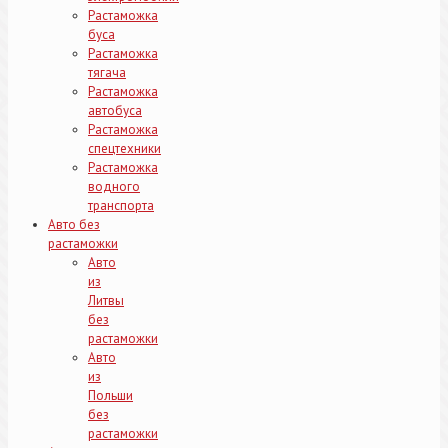
Растаможка
буса
Растаможка
тягача
Растаможка
автобуса
Растаможка
спецтехники
Растаможка
водного
транспорта
Авто без
растаможки
Авто
из
Литвы
без
растаможки
Авто
из
Польши
без
растаможки