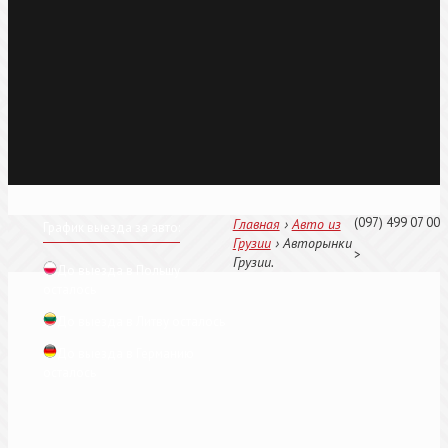
(097) 499 07 00
Главная
›
Авто из
График выезда за авто:
Грузии
›
Авторынки
>
Грузии.
До выезда в Польшу
осталось
До выезда в Литву осталось
До выезда в Германию
осталось