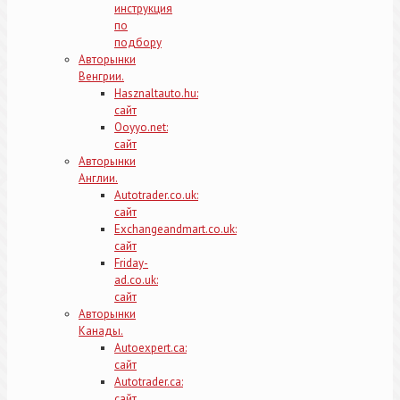
инструкция
по
подбору
Авторынки
Венгрии.
Hasznaltauto.hu:
сайт
Ooyyo.net:
сайт
Авторынки
Англии.
Autotrader.co.uk:
сайт
Exchangeandmart.co.uk:
сайт
Friday-
ad.co.uk:
сайт
Авторынки
Канады.
Autoexpert.ca:
сайт
Autotrader.ca:
сайт