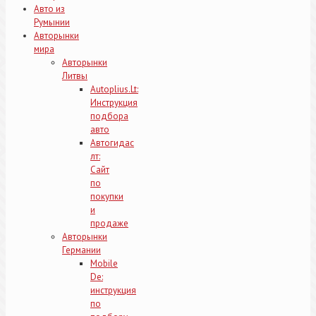
Авто из
Румынии
Авторынки
мира
Авторынки
Литвы
Autoplius.Lt:
Инструкция
подбора
авто
Автогидас
лт:
Сайт
по
покупки
и
продаже
Авторынки
Германии
Mobile
De:
инструкция
по