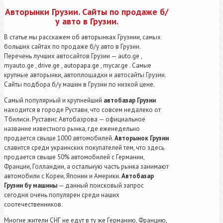
Авторынки Грузии. Сайты по продаже б/
у авто в Грузии.
В статье мы расскажем об авторынках Грузиии, самых
больших сайтах по продаже б/у авто в Грузии.
Перечень лучших автосайтов Грузии — auto.ge ,
myauto.ge , drive.ge , autopapa.ge , mycar.ge . Самые
крупные авторынки, автоплощадки и автосайты Грузии.
Сайты подбора б/у машин в Грузии по низкой цене.
Самый популярный и крупнейший
автобазар Грузии
находится в городе Рустави, что совсем недалеко от
Тбилиси. Руставис Автобазрова — официальное
название известного рынка, где еженедельно
продается свыше 1000 автомобилей.
Авторынок Грузии
славится среди украинских покупателей тем, что здесь
продается свыше 50% автомобилей с Германии,
Франции, Голландии, а остальную часть рынка занимают
автомобили с Кореи, Японии и Америки.
Автобазар
Грузии бу машины
— данный поисковый запрос
сегодня очень популярен среди наших
соотечественников.
Многие жители СНГ не едут в ту же Германию, Францию,