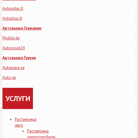
Avtogidas.lt
Avtoplius.lt
Авторынки Германии
Mobile.de
Autoscout24
Авторынки Грузии
Autopapa.ge
Auto.ge
УСЛУГИ
Растаможка
авто
Растаможка
электромобиля